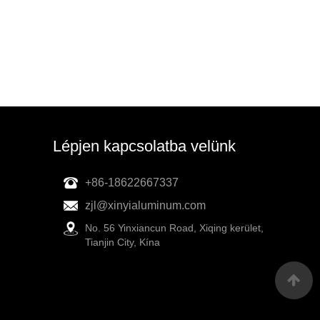
Lépjen kapcsolatba velünk
+86-18622667337
zjl@xinyialuminum.com
No. 56 Yinxiancun Road, Xiqing kerület,
Tianjin City, Kína