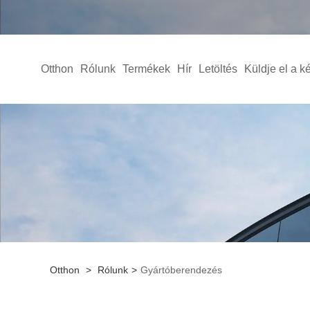
Otthon
Rólunk
Termékek
Hír
Letöltés
Küldje el a k
Otthon
>
Rólunk
>
Gyártóberendezés