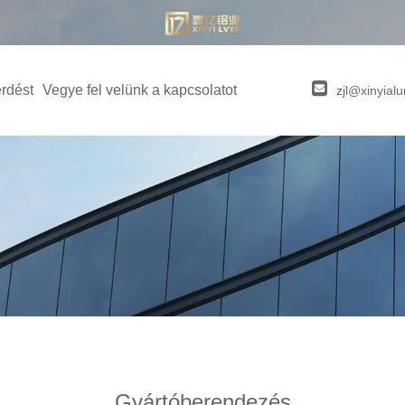
érdést
Vegye fel velünk a kapcsolatot
zjl@xinyia
Gyártóberendezés