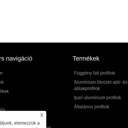
s navigáció
Termékek
on
Függöny fali profilok
nk
Alumínium ötvözet ajtó- és
ablakprofilok
ékek
Ipari alumínium profilok
Általános profilok
tés
X
e el a kérdést
áljunk, elemezzük a
 fel velünk a kapcsolatot