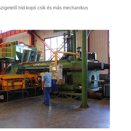
ő szigetelő híd kopó csík és más mechanikus