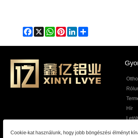
Facebook
X
WhatsApp
Pinterest
LinkedIn
Share
Gyor
Otth
Rólu
Term
Hír
Letöl
Küldj
Cookie-kat használunk, hogy jobb böngészési élményt kín
Vegye