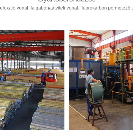
, eloxáló vonal, fa gabonaátviteli vonal, fluorokarbon permetez