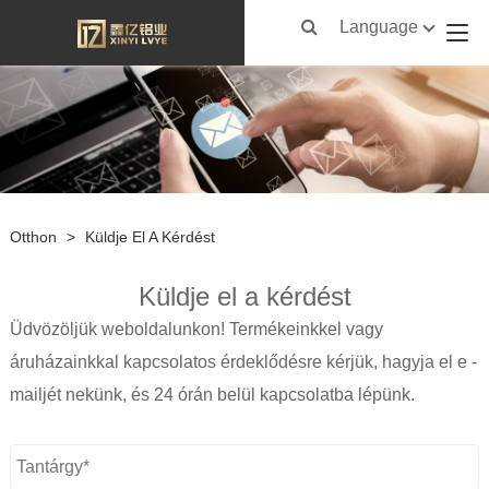
Language
Otthon
>
Küldje El A Kérdést
Küldje el a kérdést
Üdvözöljük weboldalunkon! Termékeinkkel vagy
áruházainkkal kapcsolatos érdeklődésre kérjük, hagyja el e -
mailjét nekünk, és 24 órán belül kapcsolatba lépünk.