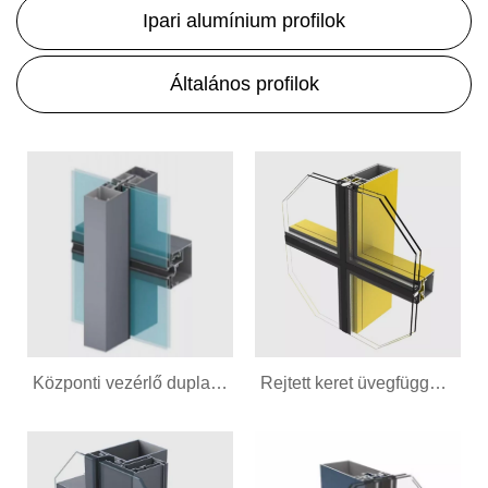
Ipari alumínium profilok
Általános profilok
Központi vezérlő dupla üveg rejtett keretfüggöny fali profil
Rejtett keret üvegfüggöny fali profil telepítése