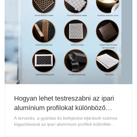
Hogyan lehet testreszabni az ipari
alumínium profilokat különböző
alkalmazásokhoz?
A tervezés, a gyártási és befejezési eljárások számos
kiigazításával az ipari alumínium profilok különféle
célokra testreszabhatók.