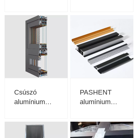
sín
szekrény
kijelző állvány
ipari
alumínium
profil
Csúszó
PASHENT
alumínium
alumínium
ötvözet ajtó-
ötvözet ajtó-
és
és
ablakprofilok
ablakprofilok