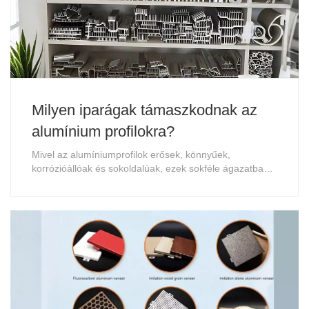
Milyen iparágak támaszkodnak az
alumínium profilokra?
Mivel az alumíniumprofilok erősek, könnyűek,
korrózióállóak és sokoldalúak, ezek sokféle ágazatban
nélkülözhetetlenek.