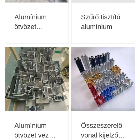
Alumínium
Szűrő tisztító
ötvözet
alumínium
négyszögletes
cső
Alumínium
Összeszerelő
ötvözet vezető
vonal kijelző