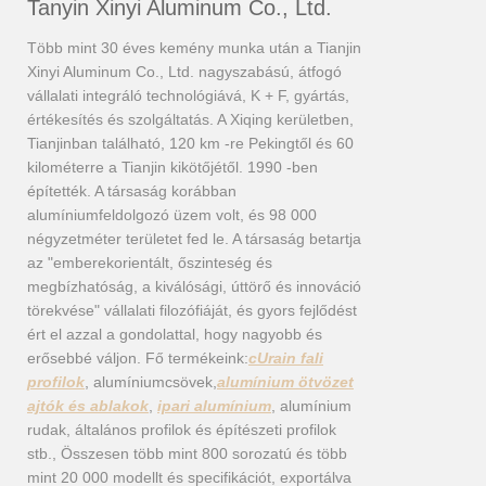
Tanyin Xinyi Aluminum Co., Ltd.
Több mint 30 éves kemény munka után a Tianjin
Xinyi Aluminum Co., Ltd. nagyszabású, átfogó
vállalati integráló technológiává, K + F, gyártás,
értékesítés és szolgáltatás. A Xiqing kerületben,
Tianjinban található, 120 km -re Pekingtől és 60
kilométerre a Tianjin kikötőjétől. 1990 -ben
építették. A társaság korábban
alumíniumfeldolgozó üzem volt, és 98 000
négyzetméter területet fed le. A társaság betartja
az "emberekorientált, őszinteség és
megbízhatóság, a kiválósági, úttörő és innováció
törekvése" vállalati filozófiáját, és gyors fejlődést
ért el azzal a gondolattal, hogy nagyobb és
erősebbé váljon. Fő termékeink:
c
Urain fali
profilok
, alumíniumcsövek,
alumínium ötvözet
ajtók és ablakok
,
ipari alumínium
, alumínium
rudak, általános profilok és építészeti profilok
stb., Összesen több mint 800 sorozatú és több
mint 20 000 modellt és specifikációt, exportálva