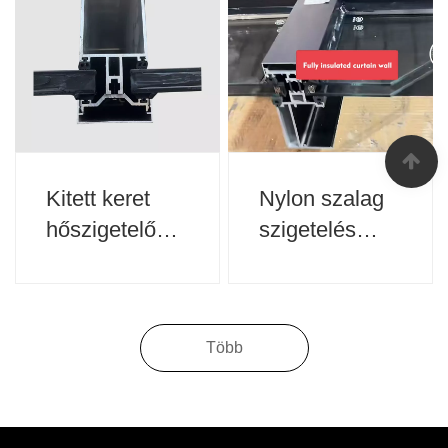
Kitett keret
Nylon szalag
hőszigetelő
szigetelés
függöny fali
kitett
profil
keretfüggöny
fali profil
Több