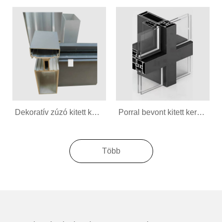
Dekoratív zúzó kitett keretfüggöny fal alumínium profil
Porral bevont kitett keretfüggöny fal alumínium profil
Több