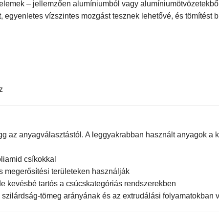
eti elemek – jellemzően alumíniumból vagy alumíniumötvözetekbő
 egyenletes vízszintes mozgást tesznek lehetővé, és tömítést bi
z
g az anyagválasztástól. A leggyakrabban használt anyagok a 
oliamid csíkokkal
 megerősítési területeken használják
de kevésbé tartós a csúcskategóriás rendszerekben
ló szilárdság-tömeg arányának és az extrudálási folyamatokba