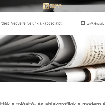
érdést
Vegye fel velünk a kapcsolatot
zjl@xinyia
tják a tolóajtó- és ablakprofilok a modern 