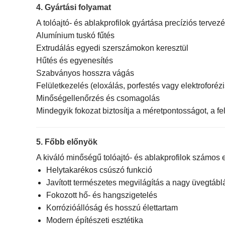
4. Gyártási folyamat
A tolóajtó- és ablakprofilok gyártása precíziós tervez
Alumínium tuskó fűtés
Extrudálás egyedi szerszámokon keresztül
Hűtés és egyenesítés
Szabványos hosszra vágás
Felületkezelés (eloxálás, porfestés vagy elektroforézi
Minőségellenőrzés és csomagolás
Mindegyik fokozat biztosítja a méretpontosságot, a f
5. Főbb előnyök
A kiváló minőségű tolóajtó- és ablakprofilok számos 
Helytakarékos csúszó funkció
Javított természetes megvilágítás a nagy üvegtábl
Fokozott hő- és hangszigetelés
Korrózióállóság és hosszú élettartam
Modern építészeti esztétika