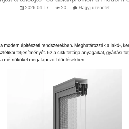
2026-04-17
20
Hagyj üzenetet
k a modern építészeti rendszerekben. Meghatározzák a lakó-, k
étikai teljesítményét. Ez a cikk feltárja anyagaikat, gyártási f
és a mérnököket megalapozott döntésekben.