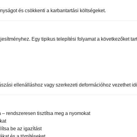
onyságot és csökkenti a karbantartási költségeket.
ljesítményhez. Egy tipikus telepítési folyamat a következőket ta
zási ellenálláshoz vagy szerkezeti deformációhoz vezethet id
 – rendszeresen tisztítsa meg a nyomokat
kat
ítsa be az igazítást
ákat és a tömítéseket