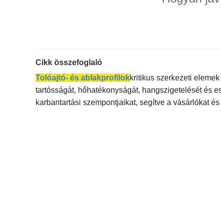
Cikk összefoglaló
Tolóajtó- és ablakprofilok
kritikus szerkezeti eleme
tartósságát, hőhatékonyságát, hangszigetelését és eszt
karbantartási szempontjaikat, segítve a vásárlókat 