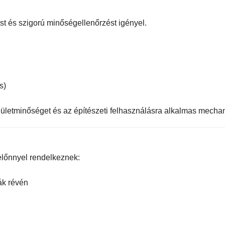
ést és szigorú minőségellenőrzést igényel.
s)
elületminőséget és az építészeti felhasználásra alkalmas mechan
előnnyel rendelkeznek:
ák révén