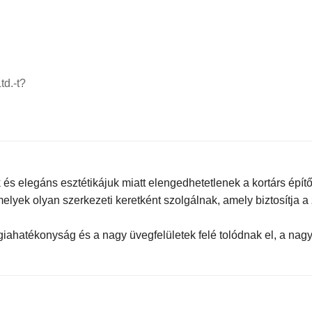
td.-t?
k és elegáns esztétikájuk miatt elengedhetetlenek a kortárs ép
melyek olyan szerkezeti keretként szolgálnak, amely biztosítja a
ahatékonyság és a nagy üvegfelületek felé tolódnak el, a nagy t