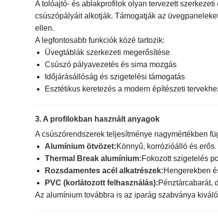
A tolóajtó- és ablakprofilok olyan tervezett szerkez
csúszópályáit alkotják. Támogatják az üvegpaneleket,
ellen.
A legfontosabb funkciók közé tartozik:
Üvegtáblák szerkezeti megerősítése
Csúszó pályavezetés és sima mozgás
Időjárásállóság és szigetelési támogatás
Esztétikus keretezés a modern építészeti tervekhe
3. A profilokban használt anyagok
A csúszórendszerek teljesítménye nagymértékben füg
Alumínium ötvözet:
Könnyű, korrózióálló és erős
Thermal Break alumínium:
Fokozott szigetelés p
Rozsdamentes acél alkatrészek:
Hengerekben és
PVC (korlátozott felhasználás):
Pénztárcabarát, 
Az alumínium továbbra is az iparág szabványa kivá