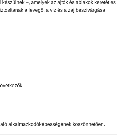
l készülnek –, amelyek az ajtók és ablakok keretét és
ztosítanak a levegő, a víz és a zaj beszivárgása
következők:
n való alkalmazkodóképességének köszönhetően.