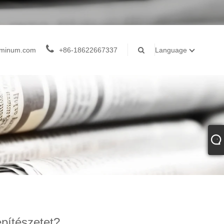
luminum.com
+86-18622667337
Language
építészetet?