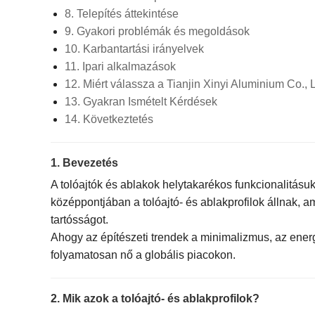
8. Telepítés áttekintése
9. Gyakori problémák és megoldások
10. Karbantartási irányelvek
11. Ipari alkalmazások
12. Miért válassza a Tianjin Xinyi Aluminium Co., L
13. Gyakran Ismételt Kérdések
14. Következtetés
1. Bevezetés
A tolóajtók és ablakok helytakarékos funkcionalitásu
középpontjában a tolóajtó- és ablakprofilok állnak, a
tartósságot.
Ahogy az építészeti trendek a minimalizmus, az energi
folyamatosan nő a globális piacokon.
2. Mik azok a tolóajtó- és ablakprofilok?