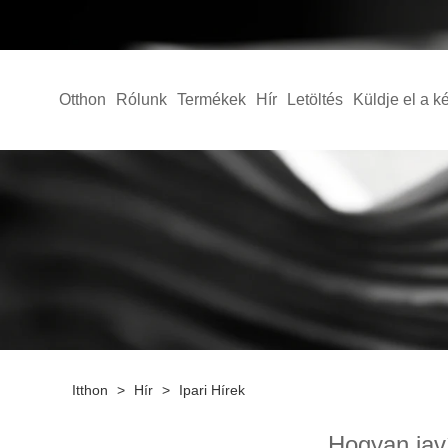
Otthon
Rólunk
Termékek
Hír
Letöltés
Küldje el a k
Itthon
>
Hír
>
Ipari Hírek
Hogyan javí