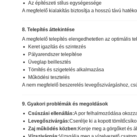
Az építészeti stílus egységessége
A megfelelő kialakítás biztosítja a hosszú távú haték
8. Telepítés áttekintése
A megfelelő telepítés elengedhetetlen az optimális te
Keret igazítás és szintezés
Pályarendszer telepítése
Üveglap beillesztés
Tömítés és szigetelés alkalmazása
Működési tesztelés
A nem megfelelő beszerelés levegőszivárgáshoz, csús
9. Gyakori problémák és megoldások
Csúszási ellenállás:
A por felhalmozódása okozza
Levegőszivárgás:
Cserélje ki a kopott tömítőcsíko
Zaj működés közben:
Kenje meg a görgőket és áll
Vízszivárgás:
Vizsgálja meg a vízelvezető csatorn