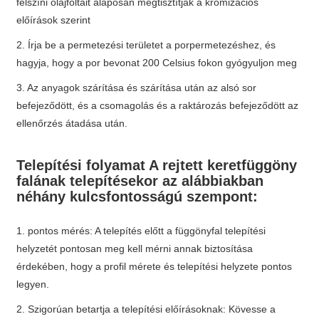
felszíni olajfoltait alaposan megtisztítják a kromizációs
előírások szerint
2. Írja be a permetezési területet a porpermetezéshez, és
hagyja, hogy a por bevonat 200 Celsius fokon gyógyuljon meg
3. Az anyagok szárítása és szárítása után az alsó sor
befejeződött, és a csomagolás és a raktározás befejeződött az
ellenőrzés átadása után.
Telepítési folyamat A rejtett keretfüggöny
falának telepítésekor az alábbiakban
néhány kulcsfontosságú szempont:
1. pontos mérés: A telepítés előtt a függönyfal telepítési
helyzetét pontosan meg kell mérni annak biztosítása
érdekében, hogy a profil mérete és telepítési helyzete pontos
legyen.
2. Szigorúan betartja a telepítési előírásoknak: Kövesse a