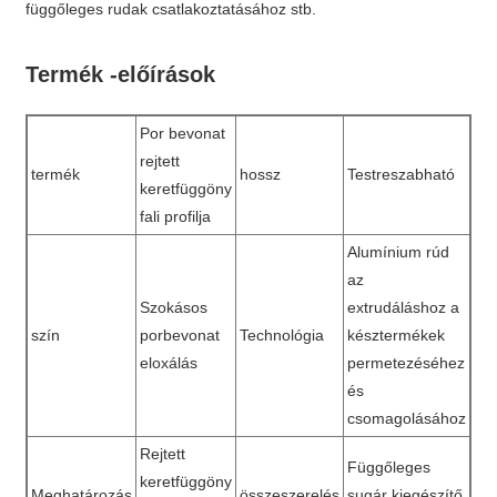
függőleges rudak csatlakoztatásához stb.
Termék -előírások
Por bevonat
rejtett
termék
hossz
Testreszabható
keretfüggöny
fali profilja
Alumínium rúd
az
Szokásos
extrudáláshoz a
szín
porbevonat
Technológia
késztermékek
eloxálás
permetezéséhez
és
csomagolásához
Rejtett
Függőleges
keretfüggöny
Meghatározás
összeszerelés
sugár kiegészítő