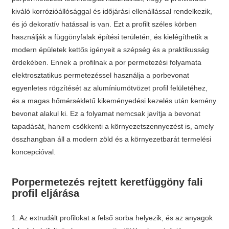
kiváló korrózióállósággal és időjárási ellenállással rendelkezik,
és jó dekoratív hatással is van. Ezt a profilt széles körben
használják a függönyfalak építési területén, és kielégíthetik a
modern épületek kettős igényeit a szépség és a praktikusság
érdekében. Ennek a profilnak a por permetezési folyamata
elektrosztatikus permetezéssel használja a porbevonat
egyenletes rögzítését az alumíniumötvözet profil felületéhez,
és a magas hőmérsékletű kikeményedési kezelés után kemény
bevonat alakul ki. Ez a folyamat nemcsak javítja a bevonat
tapadását, hanem csökkenti a környezetszennyezést is, amely
összhangban áll a modern zöld és a környezetbarát termelési
koncepcióval.
Porpermetezés rejtett keretfüggöny fali
profil eljárása
1. Az extrudált profilokat a felső sorba helyezik, és az anyagok