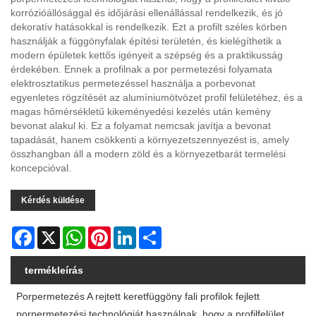
korrózióállósággal és időjárási ellenállással rendelkezik, és jó
dekoratív hatásokkal is rendelkezik. Ezt a profilt széles körben
használják a függönyfalak építési területén, és kielégíthetik a
modern épületek kettős igényeit a szépség és a praktikusság
érdekében. Ennek a profilnak a por permetezési folyamata
elektrosztatikus permetezéssel használja a porbevonat
egyenletes rögzítését az alumíniumötvözet profil felületéhez, és a
magas hőmérsékletű kikeményedési kezelés után kemény
bevonat alakul ki. Ez a folyamat nemcsak javítja a bevonat
tapadását, hanem csökkenti a környezetszennyezést is, amely
összhangban áll a modern zöld és a környezetbarát termelési
koncepcióval.
Kérdés küldése
Facebook
X
WhatsApp
Pinterest
LinkedIn
Share
termékleírás
Porpermetezés A rejtett keretfüggöny fali profilok fejlett
porpermetezési technológiát használnak, hogy a profilfelület