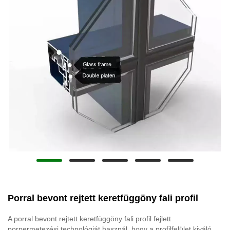
Porral bevont rejtett keretfüggöny fali profil
A porral bevont rejtett keretfüggöny fali profil fejlett
porpermetezési technológiát használ, hogy a profilfelület kiváló