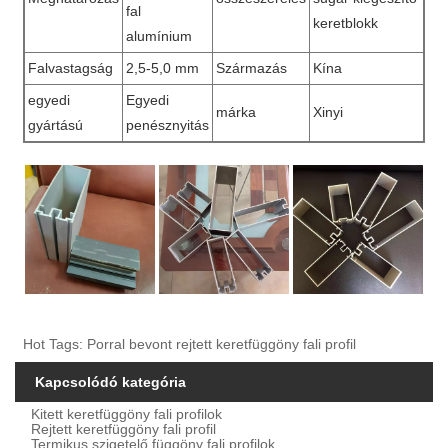
fal
keretblokk
alumínium
Falvastagság
2,5-5,0 mm
Származás
Kína
egyedi
Egyedi
márka
Xinyi
gyártású
penésznyitás
Hot Tags: Porral bevont rejtett keretfüggöny fali profil
Kapcsolódó kategória
Kitett keretfüggöny fali profilok
Rejtett keretfüggöny fali profil
Termikus szigetelő függöny fali profilok