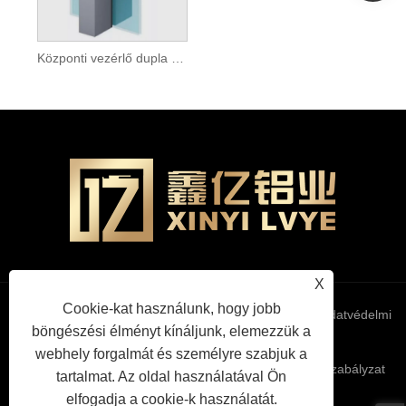
Központi vezérlő dupla üveg rejtett keretfüggöny fali profil
X
Cookie-kat használunk, hogy jobb
Links
Sitemap
RSS
XML
Adatvédelmi
böngészési élményt kínáljunk, elemezzük a
webhely forgalmát és személyre szabjuk a
szabályzat
tartalmat. Az oldal használatával Ön
elfogadja a cookie-k használatát.