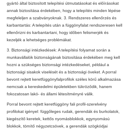
gyártó által biztosított telepítési útmutatásokat és előírásokat
annak biztosítása érdekében, hogy a telepítés minden lépése
megfeleljen a szabványoknak. 3. Rendszeres ellenőrzés és
karbantartás: A telepítés után a függönyfalat rendszeresen kell
ellenőrizni és karbantartani, hogy időben felismerjék és
kezeljék a lehetséges problémákat.
3. Biztonsági intézkedések: A telepítési folyamat során a
munkavállalók biztonságának biztosítása érdekében meg kell
hozni a szükséges biztonsági intézkedéseket, például a
biztonsági sisakok viselését és a biztonsági öveket. A porral
bevont rejtett keretfüggönyfalprofilok széles körű alkalmazása
nemcsak a kereskedelmi épületekben tükröződik, hanem
fokozatosan lakó- és állami létesítményré válik.
Porral bevont rejtett keretfüggöny fali profil-szerelvény
profilokat igényel: függőleges rudak, gerendák és burkolatok,
kiegészítő keretek, kettős nyomásblokkok, egynyomású
blokkok, tömítő négyzetcsövek, a gerendák szögkódjai