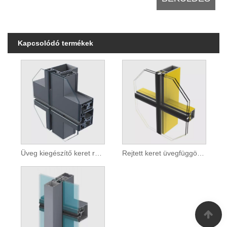
Kapcsolódó termékek
Üveg kiegészítő keret rejtett keretfüggöny fali profil
Rejtett keret üvegfüggöny fali profil telepítése