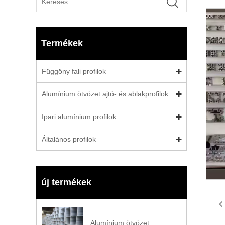
Termékek
Függöny fali profilok
Alumínium ötvözet ajtó- és ablakprofilok
Ipari alumínium profilok
Általános profilok
új termékek
Alumínium ötvözet