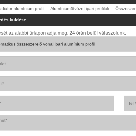
radiátor alumínium profil
Alumíniumötvözet ipari profilok
Összeszere
rdés küldése
sét az alábbi űrlapon adja meg. 24 órán belül válaszolunk.