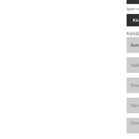
Ipari 
Ké
Kérdé