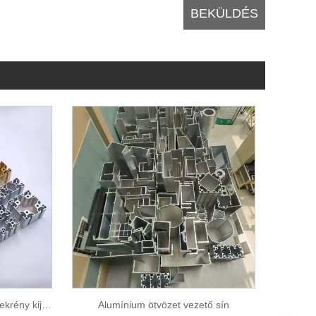
Összeszerelő vonal kijelző szekrény kijelző állvány ipari alumínium profil
Alumínium ötvözet vezető sín