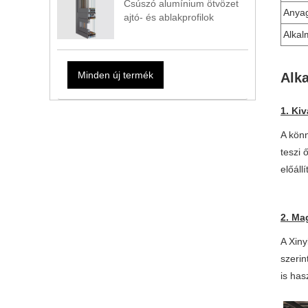
Csúszó alumínium ötvözet
Anya
ajtó- és ablakprofilok
Alkal
Minden új termék
Alk
1. Kiv
A könn
teszi 
előáll
2. Ma
A Xiny
szerin
is has