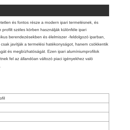
etetlen és fontos része a modern ipari termelésnek, és
profilt széles körben használják különféle ipari
ikus berendezésekben és élelmiszer -feldolgozó iparban,
 csak javítják a termelési hatékonyságot, hanem csökkentik
ságát és megbízhatóságát. Ezen ipari alumíniumprofilok
tnek fel az állandóan változó piaci igényekhez való
.
fil