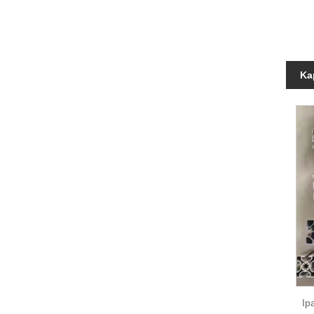
Ka
Ip