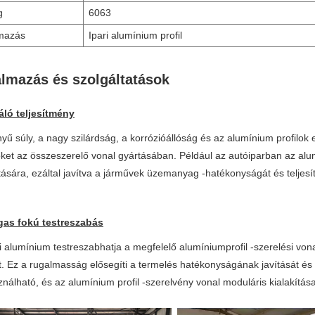
g
6063
mazás
Ipari alumínium profil
almazás és szolgáltatások
áló teljesítmény
yű súly, a nagy szilárdság, a korrózióállóság és az alumínium profilo
őket az összeszerelő vonal gyártásában. Például az autóiparban az alu
ítására, ezáltal javítva a járművek üzemanyag -hatékonyságát és teljes
gas fokú testreszabás
i alumínium testreszabhatja a megfelelő alumíniumprofil -szerelési vonal
t. Ez a rugalmasság elősegíti a termelés hatékonyságának javítását és
ználható, és az alumínium profil -szerelvény vonal moduláris kialakítása