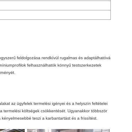
k egyszerű feldolgozása rendkívül rugalmas és adaptálhatóvá
míniumprofilok felhasználhatók könnyű testszerkezetek
ítményét.
akat az ügyfelek termelési igényei és a helyszín feltételei
 a termelési költségek csökkentését. Ugyanakkor többször
 kényelmesebbé teszi a karbantartást és a frissítést.