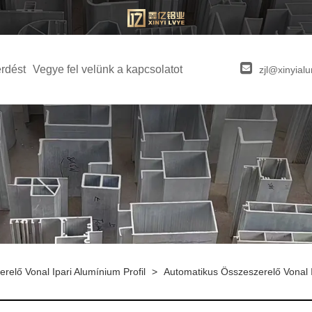
érdést
Vegye fel velünk a kapcsolatot
zjl@xinyia
relő Vonal Ipari Alumínium Profil
>
Automatikus Összeszerelő Vonal I