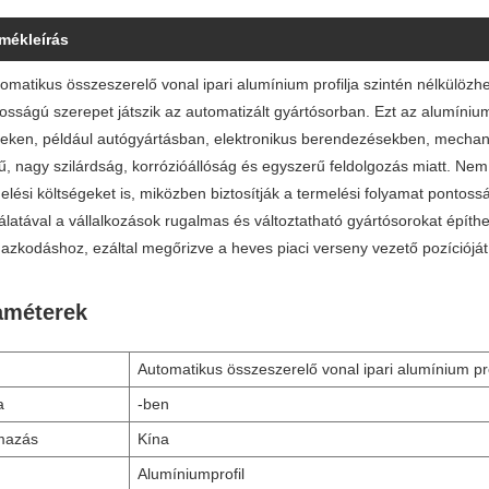
rmékleírás
omatikus összeszerelő vonal ipari alumínium profilja szintén nélkülözh
tosságú szerepet játszik az automatizált gyártósorban. Ezt az alumínium 
teken, például autógyártásban, elektronikus berendezésekben, mechan
, nagy szilárdság, korrózióállóság és egyszerű feldolgozás miatt. Nem
elési költségeket is, miközben biztosítják a termelési folyamat pontos
latával a vállalkozások rugalmas és változtatható gyártósorokat építhe
azkodáshoz, ezáltal megőrizve a heves piaci verseny vezető pozícióját
améterek
Automatikus összeszerelő vonal ipari alumínium pro
a
-ben
mazás
Kína
Alumíniumprofil