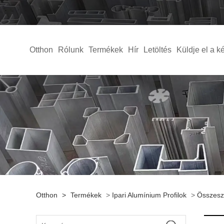
Otthon
Rólunk
Termékek
Hír
Letöltés
Küldje el a k
Otthon
>
Termékek
>
Ipari Alumínium Profilok
>
Összesze