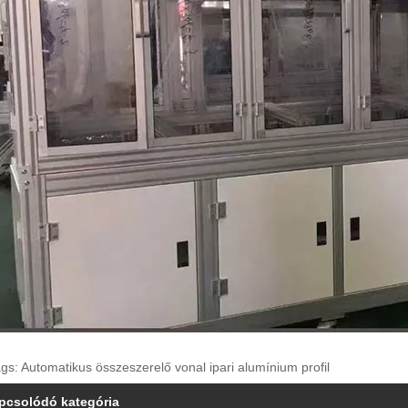
gs: Automatikus összeszerelő vonal ipari alumínium profil
pcsolódó kategória