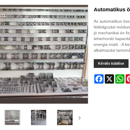
Automatikus ös
Az automatikus össz
feldolgozási módsze
jó mechanikai és fiz
teherhordó kapacitá
energia miatt. -A b
alkalmazási tartom
Kérdés küldése
Facebook
X
Wh