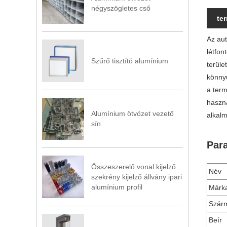
négyszögletes cső
te
Az aut
létfon
Szűrő tisztító alumínium
terüle
könnyű
a term
haszná
Alumínium ötvözet vezető
alkalm
sín
Par
Összeszerelő vonal kijelző
Név
szekrény kijelző állvány ipari
alumínium profil
Márk
Szár
Beír